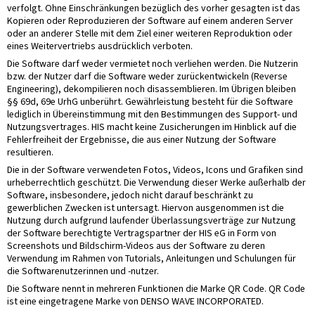
verfolgt. Ohne Einschränkungen bezüglich des vorher gesagten ist das
Kopieren oder Reproduzieren der Software auf einem anderen Server
oder an anderer Stelle mit dem Ziel einer weiteren Reproduktion oder
eines Weitervertriebs ausdrücklich verboten.
Die Software darf weder vermietet noch verliehen werden. Die Nutzerin
bzw. der Nutzer darf die Software weder zurückentwickeln (Reverse
Engineering), dekompilieren noch disassemblieren. Im Übrigen bleiben
§§ 69d, 69e UrhG unberührt. Gewährleistung besteht für die Software
lediglich in Übereinstimmung mit den Bestimmungen des Support- und
Nutzungsvertrages. HIS macht keine Zusicherungen im Hinblick auf die
Fehlerfreiheit der Ergebnisse, die aus einer Nutzung der Software
resultieren.
Die in der Software verwendeten Fotos, Videos, Icons und Grafiken sind
urheberrechtlich geschützt. Die Verwendung dieser Werke außerhalb der
Software, insbesondere, jedoch nicht darauf beschränkt zu
gewerblichen Zwecken ist untersagt. Hiervon ausgenommen ist die
Nutzung durch aufgrund laufender Überlassungsverträge zur Nutzung
der Software berechtigte Vertragspartner der HIS eG in Form von
Screenshots und Bildschirm-Videos aus der Software zu deren
Verwendung im Rahmen von Tutorials, Anleitungen und Schulungen für
die Softwarenutzerinnen und -nutzer.
Die Software nennt in mehreren Funktionen die Marke QR Code. QR Code
ist eine eingetragene Marke von DENSO WAVE INCORPORATED.