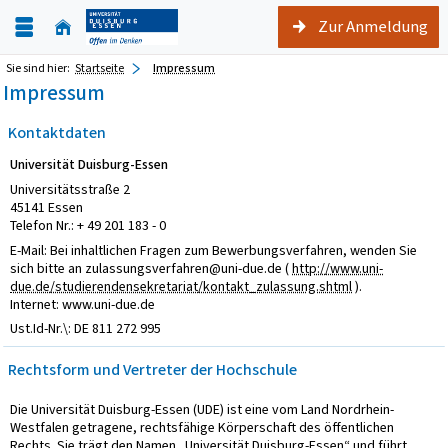
Zur Anmeldung
Sie sind hier:
Startseite
Impressum
Impressum
Kontaktdaten
Universität Duisburg-Essen
Universitätsstraße 2
45141 Essen
Telefon Nr.: + 49 201 183 - 0
E-Mail: Bei inhaltlichen Fragen zum Bewerbungsverfahren, wenden Sie
sich bitte an zulassungsverfahren@uni-due.de (
http://www.uni-
due.de/studierendensekretariat/kontakt_zulassung.shtml
).
Internet: www.uni-due.de
Ust.Id-Nr.\: DE 811 272 995
Rechtsform und Vertreter der Hochschule
Die Universität Duisburg-Essen (UDE) ist eine vom Land Nordrhein-
Westfalen getragene, rechtsfähige Körperschaft des öffentlichen
Rechts. Sie trägt den Namen „Universität Duisburg-Essen“ und führt