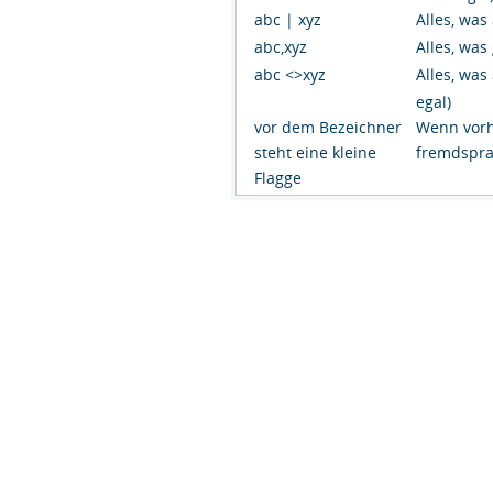
abc | xyz
Alles, was
abc,xyz
Alles, was
abc <>xyz
Alles, was
egal)
vor dem Bezeichner
Wenn vorh
steht eine kleine
fremdspra
Flagge