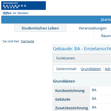
S
tarts
Studentisches Leben
Veranstaltungen
Räum
Sie sind hier:
Startseite
Gebäude: BA - Einzelansich
Funktionen:
Seiteninhalt:
Grunddaten
Adr
Grunddaten
BA
Kurzbezeichnung
BA
Gebäude
BA
Zusatzbezeichnung