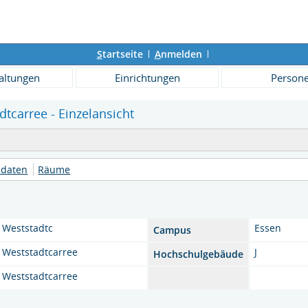
S
tartseite
A
nmelden
altungen
Einrichtungen
Person
tcarree - Einzelansicht
daten
Räume
Weststadtc
Essen
Campus
Weststadtcarree
J
Hochschulgebäude
Weststadtcarree