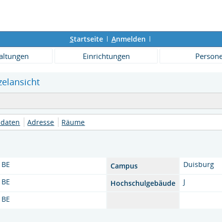
S
tartseite
A
nmelden
altungen
Einrichtungen
Person
zelansicht
daten
Adresse
Räume
BE
Duisburg
Campus
BE
J
Hochschulgebäude
BE