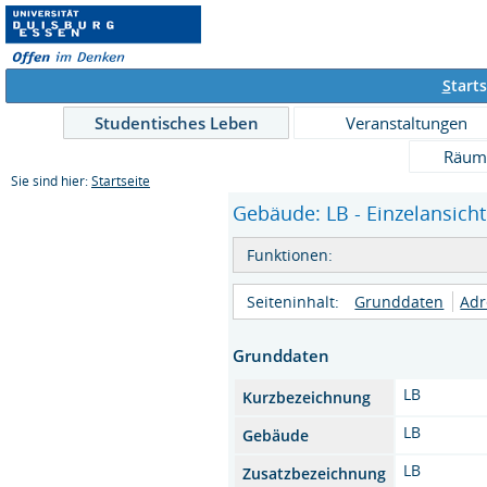
S
tarts
Studentisches Leben
Veranstaltungen
Räum
Sie sind hier:
Startseite
Gebäude: LB - Einzelansicht
Funktionen:
Seiteninhalt:
Grunddaten
Adr
Grunddaten
LB
Kurzbezeichnung
LB
Gebäude
LB
Zusatzbezeichnung