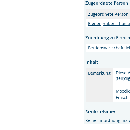
Zugeordnete Person
Zugeordnete Person
Bienengräber, Thomas
Zuordnung zu Einric
Betriebswirtschaftsle
Inhalt
Diese V
Bemerkung
(teil)d
Moodl
Einsch
Strukturbaum
Keine Einordnung ins 