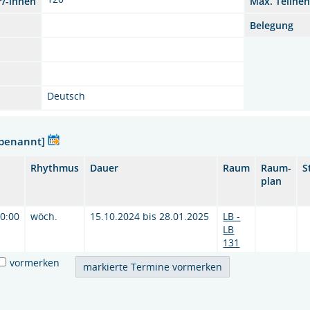
r/-innen
Max. Teilne
Belegung
Deutsch
nbenannt]
Rhythmus
Dauer
Raum
Raum-
S
plan
20:00
wöch.
15.10.2024 bis 28.01.2025
LB -
LB
131
vormerken