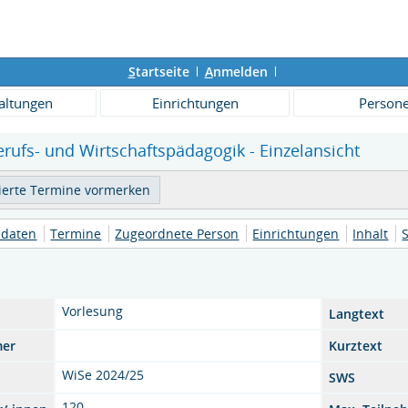
S
tartseite
A
nmelden
altungen
Einrichtungen
Person
rufs- und Wirtschaftspädagogik - Einzelansicht
daten
Termine
Zugeordnete Person
Einrichtungen
Inhalt
Vorlesung
Langtext
mer
Kurztext
WiSe 2024/25
SWS
120