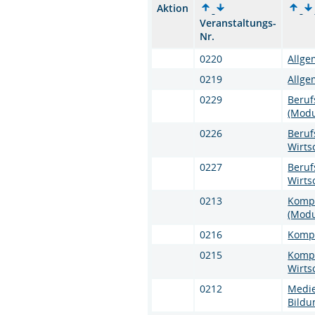
Aktion
Veranstaltungs-
Nr.
0220
Allge
0219
Allge
0229
Beruf
(Modu
0226
Beruf
Wirts
0227
Beruf
Wirts
0213
Kompe
(Modu
0216
Kompe
0215
Kompe
Wirtsc
0212
Medie
Bildu