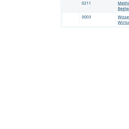
0211
Metho
Begle
0003
Wisse
Wirts