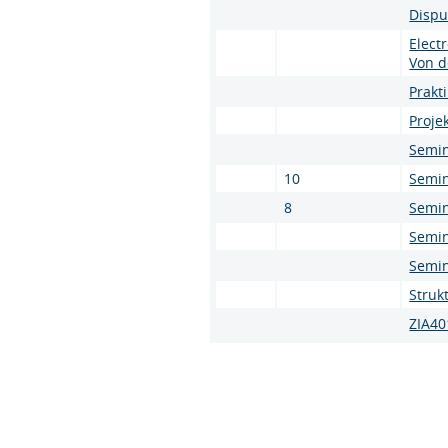
Dispu
Elect
Von d
Prakt
Proje
Semi
10
Semin
8
Semin
Semin
Semin
Stru
ZIA40