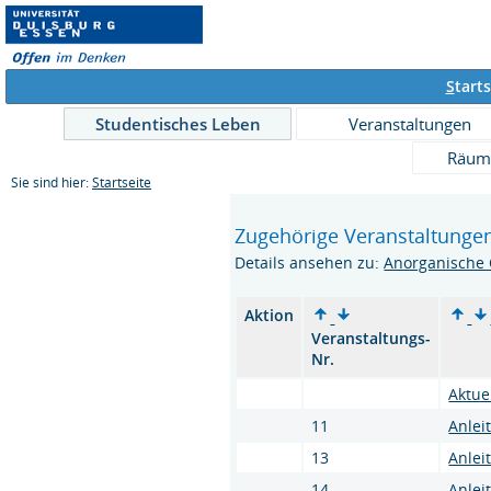
S
tarts
Studentisches Leben
Veranstaltungen
Räum
Sie sind hier:
Startseite
Zugehörige Veranstaltunge
Details ansehen zu:
Anorganische
Aktion
Veranstaltungs-
Nr.
Aktue
11
Anlei
13
Anlei
14
Anlei