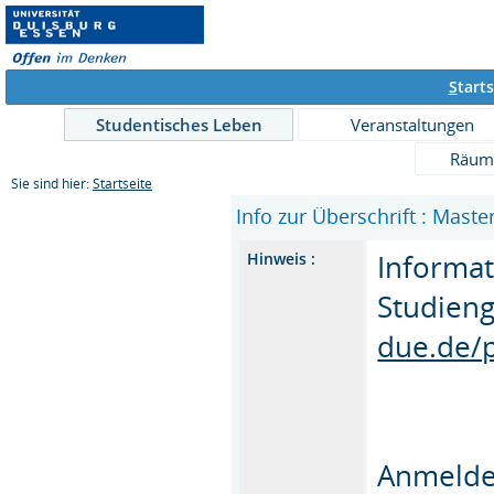
S
tarts
Studentisches Leben
Veranstaltungen
Räum
Sie sind hier:
Startseite
Info zur Überschrift : Maste
Informa
Hinweis :
Studien
due.de/p
Anmeldef