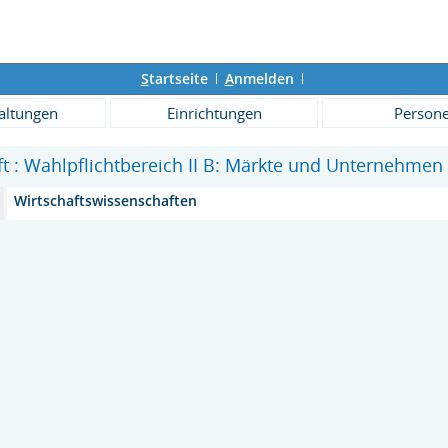
S
tartseite
A
nmelden
altungen
Einrichtungen
Person
ift : Wahlpflichtbereich II B: Märkte und Unternehme
Wirtschaftswissenschaften