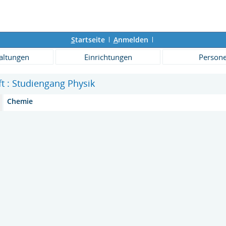
S
tartseite
A
nmelden
altungen
Einrichtungen
Person
ft : Studiengang Physik
Chemie