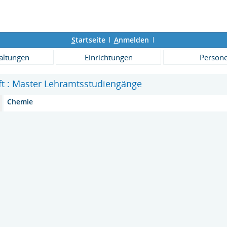
S
tartseite
A
nmelden
altungen
Einrichtungen
Person
ift : Master Lehramtsstudiengänge
Chemie