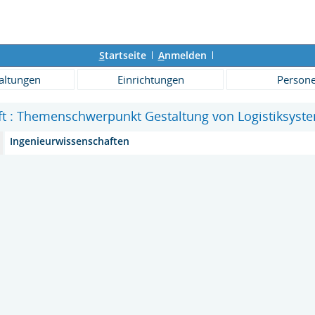
S
tartseite
A
nmelden
altungen
Einrichtungen
Person
ift : Themenschwerpunkt Gestaltung von Logistiksys
Ingenieurwissenschaften