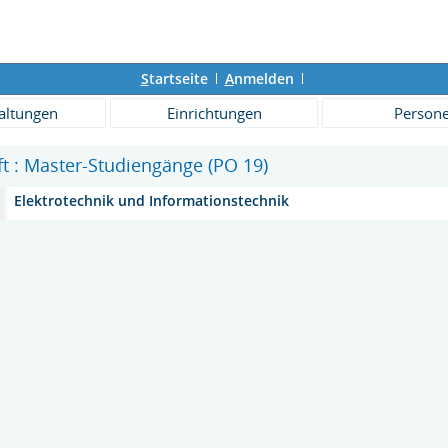
S
tartseite
A
nmelden
altungen
Einrichtungen
Person
ft : Master-Studiengänge (PO 19)
Elektrotechnik und Informationstechnik