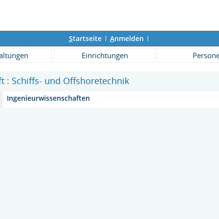
S
tartseite
A
nmelden
altungen
Einrichtungen
Person
ft : Schiffs- und Offshoretechnik
Ingenieurwissenschaften