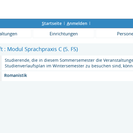
S
tartseite
A
nmelden
altungen
Einrichtungen
Person
ft : Modul Sprachpraxis C (5. FS)
Studierende, die in diesem Sommersemester die Veranstaltunge
Studienverlaufsplan im Wintersemester zu besuchen sind, kön
Romanistik