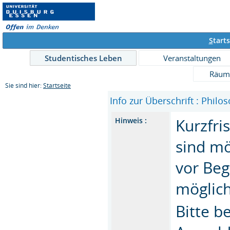
S
tarts
Studentisches Leben
Veranstaltungen
Räum
Sie sind hier:
Startseite
Info zur Überschrift : Philo
Kurzfri
Hinweis :
sind mö
vor Beg
möglic
Bitte b