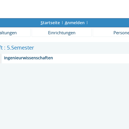
S
tartseite
A
nmelden
altungen
Einrichtungen
Person
ft : 5.Semester
Ingenieurwissenschaften