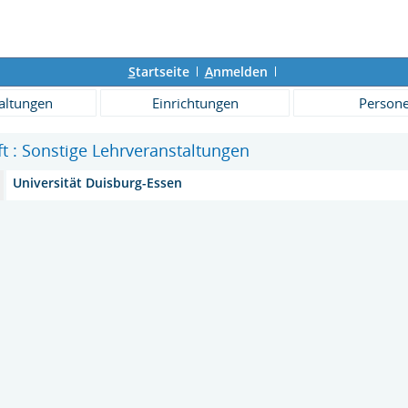
S
tartseite
A
nmelden
altungen
Einrichtungen
Person
ft : Sonstige Lehrveranstaltungen
Universität Duisburg-Essen