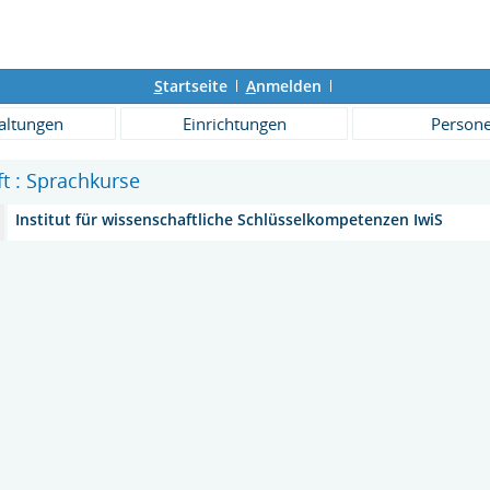
S
tartseite
A
nmelden
altungen
Einrichtungen
Person
ft : Sprachkurse
Institut für wissenschaftliche Schlüsselkompetenzen IwiS