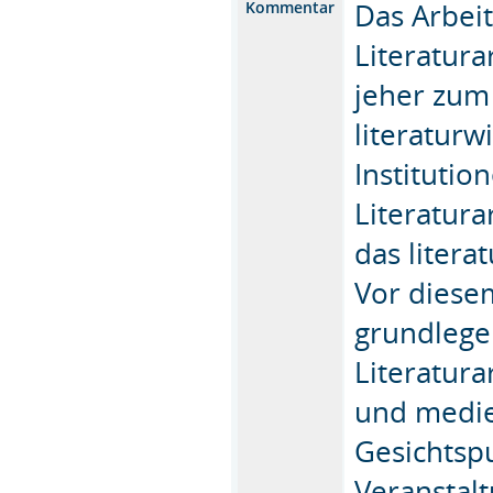
Das Arbeit
Kommentar
Literatura
jeher zum
literaturw
Institutio
Literatura
das litera
Vor diese
grundlege
Literatura
und medie
Gesichtsp
Veranstalt