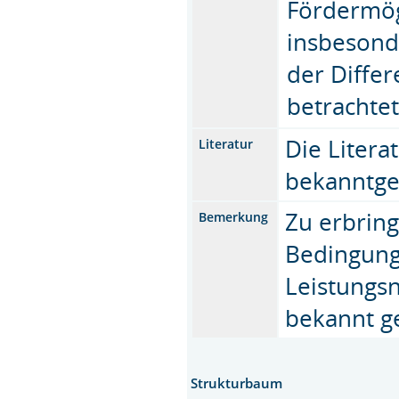
Fördermög
insbesond
der Diffe
betrachte
Die Litera
Literatur
bekanntge
Zu erbrin
Bemerkung
Bedingung
Leistungs
bekannt g
Strukturbaum