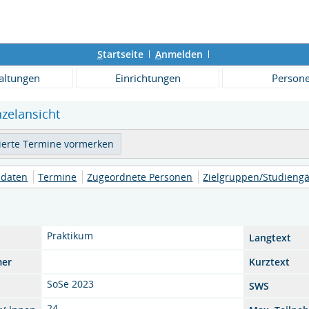
S
tartseite
A
nmelden
altungen
Einrichtungen
Person
nzelansicht
daten
Termine
Zugeordnete Personen
Zielgruppen/Studieng
Praktikum
Langtext
mer
Kurztext
SoSe 2023
SWS
24