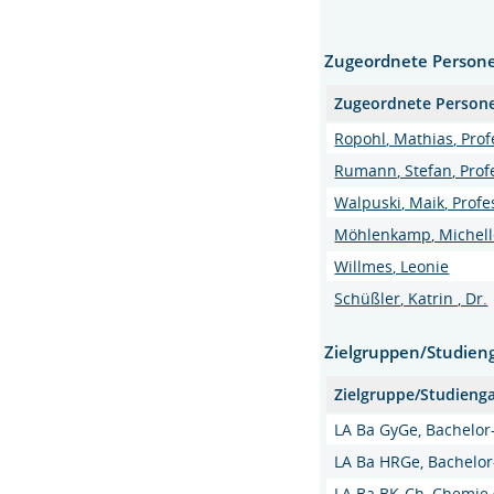
Zugeordnete Person
Zugeordnete Person
Ropohl, Mathias, Profe
Rumann, Stefan, Profes
Walpuski, Maik, Profes
Möhlenkamp, Michell
Willmes, Leonie
Schüßler, Katrin , Dr.
Zielgruppen/Studien
Zielgruppe/Studieng
LA Ba GyGe, Bachelo
LA Ba HRGe, Bachelor
LA Ba BK-Ch, Chemie 