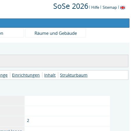
SoSe 2026
Hilfe
Sitemap
en
Räume und Gebäude
änge
Einrichtungen
Inhalt
Strukturbaum
2