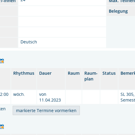
r/-innen
Max. Teilne
Belegung
Deutsch
Rhythmus
Dauer
Raum
Raum-
Status
Bemer
plan
12:00
wöch.
von
SL 305,
11.04.2023
Semest
ken