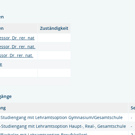
en
en
Zuständigkeit
ssor, Dr. rer. nat
sor, Dr. rer. nat.
sor, Dr. rer. nat.
e
gänge
ang
S
r-Studiengang mit Lehramtsoption Gymnasium/Gesamtschule
-
-Studiengang mit Lehramtsoption Haupt-, Real-, Gesamtschule
-
(Bachelor mit Lehramtsoption Berufskolleg)
2 