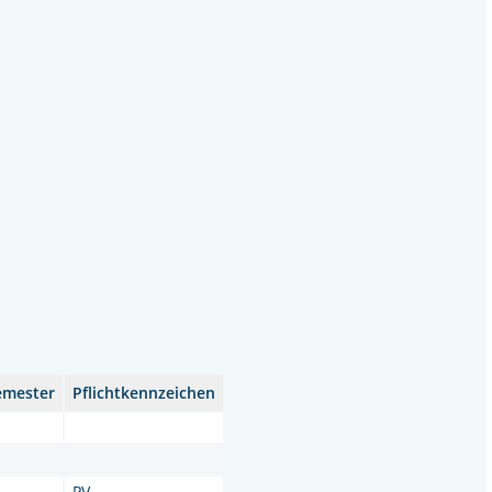
emester
Pflichtkennzeichen
-
PV