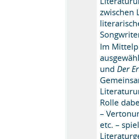
Literaturun
zwischen L
literarisc
Songwriter
Im Mittelp
ausgewähl
und
Der E
Gemeinsam
Literaturu
Rolle dab
– Vertonun
etc. – spi
Literaturg