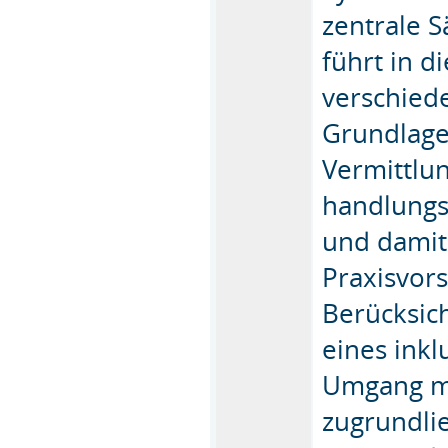
zentrale 
führt in d
verschiede
Grundlage
Vermittlun
handlungs-
und damit
Praxisvor
Berücksic
eines inkl
Umgang m
zugrundli