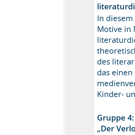
literaturd
In diesem
Motive in 
literaturd
theoretis
des liter
das einen
medienver
Kinder- u
Gruppe 4: 
„Der Verl