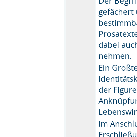
Der Begrif
gefächert 
bestimmba
Prosatexte
dabei auch
nehmen.
Ein Großte
Identitäts
der Figure
Anknüpfun
Lebenswir
Im Anschlu
Erschließu