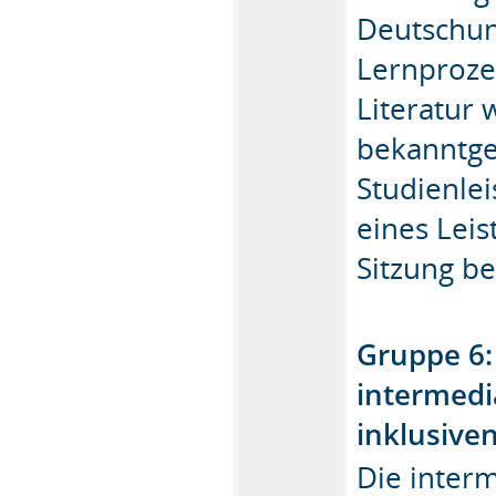
Deutschun
Lernproze
Literatur
bekanntg
Studienle
eines Lei
Sitzung b
Gruppe 6:
intermedi
inklusiven
Die interm