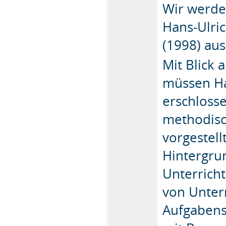
Wir werde
Hans-Ulric
(1998) au
Mit Blick 
müssen Ha
erschloss
methodisc
vorgestell
Hintergru
Unterrich
von Unterr
Aufgabens