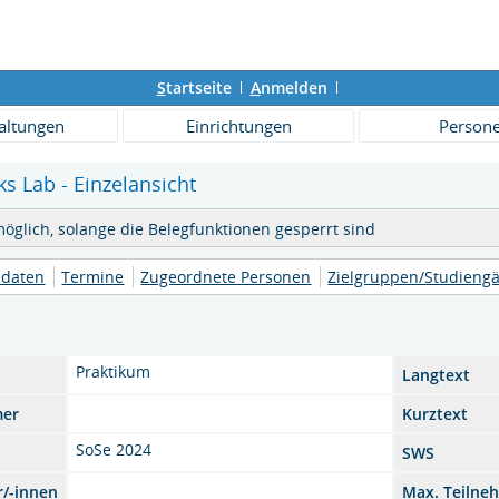
S
tartseite
A
nmelden
altungen
Einrichtungen
Person
 Lab - Einzelansicht
möglich, solange die Belegfunktionen gesperrt sind
daten
Termine
Zugeordnete Personen
Zielgruppen/Studieng
Praktikum
Langtext
mer
Kurztext
SoSe 2024
SWS
r/-innen
Max. Teilne