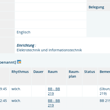
Belegung
Englisch
Einrichtung :
Elektrotechnik und Informationstechnik
nbenannt]
Rhythmus
Dauer
Raum
Raum-
Status
Beme
plan
09:45
wöch.
BB - BB
(Übun
219
219)
12:45
wöch.
BB - BB
BB 21
219