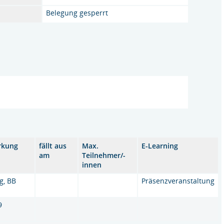
Belegung gesperrt
rkung
fällt aus
Max.
E-Learning
am
Teilnehmer/-
innen
g, BB
Präsenzveranstaltung
9