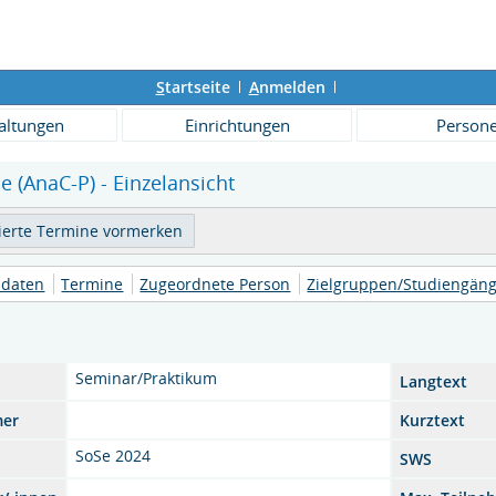
S
tartseite
A
nmelden
altungen
Einrichtungen
Person
 (AnaC-P) - Einzelansicht
daten
Termine
Zugeordnete Person
Zielgruppen/Studiengän
Seminar/Praktikum
Langtext
mer
Kurztext
SoSe 2024
SWS