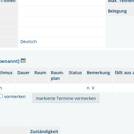
r/-innen
Max. Teilne
Belegung
Deutsch
nbenannt]
thmus
Dauer
Raum
Raum-
Status
Bemerkung
fällt aus
plan
h.
n. V.
vormerken
Zuständigkeit