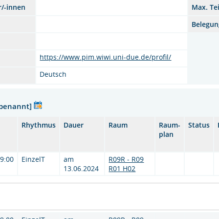
r/-innen
Max. Te
Belegun
https://www.pim.wiwi.uni-due.de/profil/
Deutsch
nbenannt]
Rhythmus
Dauer
Raum
Raum-
Status
plan
19:00
EinzelT
am
R09R - R09
13.06.2024
R01 H02