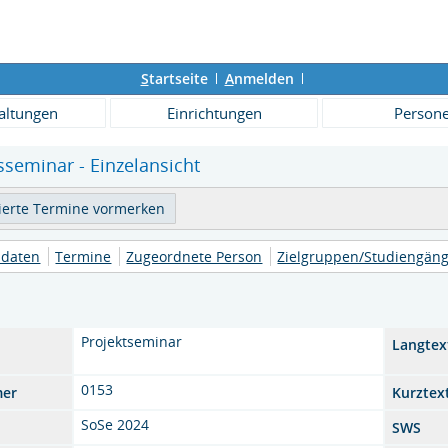
S
tartseite
A
nmelden
altungen
Einrichtungen
Person
seminar - Einzelansicht
daten
Termine
Zugeordnete Person
Zielgruppen/Studiengän
Projektseminar
Langtex
0153
mer
Kurztex
SoSe 2024
SWS