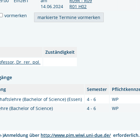
19:00
EinzelT
am
R09R - R09
14.06.2024
R01 H02
vormerken
Zuständigkeit
fessor, Dr. rer. pol.
gänge
ang
Semester
Pflichtkennz
haftslehre (Bachelor of Science) (Essen)
4 - 6
WP
ehre (Bachelor of Science)
4 - 6
WP
ne-)Anmeldung über
http://www.pim.wiwi.uni-due.de/
erforderlich.