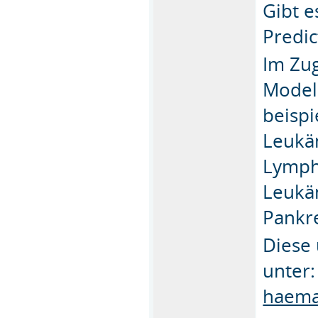
Gibt e
Predic
Im Zu
Model
beispi
Leukäm
Lymph
Leukä
Pankr
Diese 
unter
haema