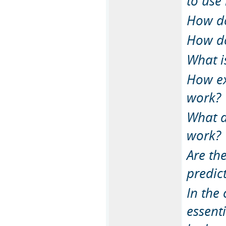
to use
How do
How do
What i
How ex
work?
What a
work?
Are th
predic
In the
essent