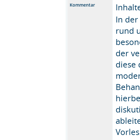
Inhalt
Kommentar
In der
rund 
besond
der v
diese 
moder
Behan
hierb
diskut
ableit
Vorles