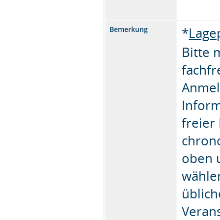
*
Lage
Bemerkung
Bitte 
fachfr
Anmel
Inform
freier
chrono
oben u
wähle
üblich
Verans