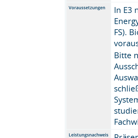
In E3 
Voraussetzungen
Energy
FS). B
voraus
Bitte 
Aussch
Auswa
schlie
System
studie
Fachw
Präsen
Leistungsnachweis