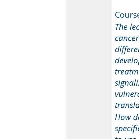
Course
The lec
cancer.
differe
develo
treatm
signal
vulnera
transl
How do
specif