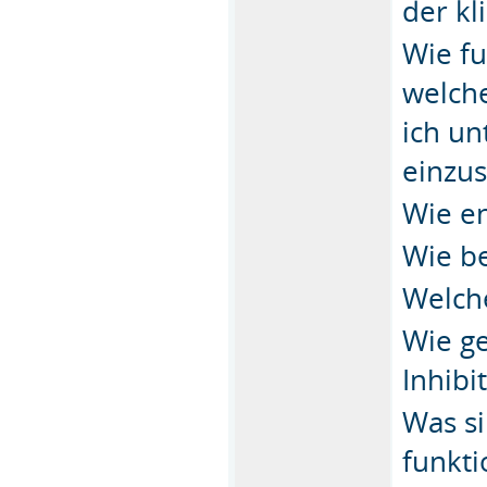
der k
Wie fu
welch
ich un
einzu
Wie en
Wie b
Welche
Wie g
Inhibi
Was si
funkti