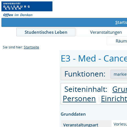
S
tarts
Studentisches Leben
Veranstaltungen
Räum
Sie sind hier:
Startseite
E3 - Med - Cance
Funktionen:
Seiteninhalt:
Gru
Personen
Einrich
Grunddaten
Vorles
Veranstaltungsart