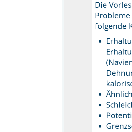
Die Vorles
Probleme 
folgende K
Erhalt
Erhalt
(Navie
Dehnun
kalori
Ähnlich
Schlei
Potent
Grenzs