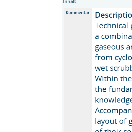
Inhalt
Descripti
Kommentar
Technical 
a combinat
gaseous an
from cyclon
wet scrubb
Within the
the fundam
knowledge
Accompanyi
layout of 
of their s