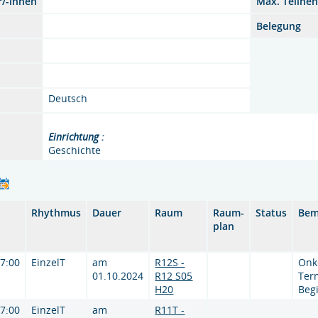
r/-innen
Max. Teilne
Belegung
Deutsch
Einrichtung :
Geschichte
Rhythmus
Dauer
Raum
Raum-
Status
Bem
plan
17:00
EinzelT
am
R12S -
Onk
01.10.2024
R12 S05
Ter
H20
Beg
17:00
EinzelT
am
R11T -