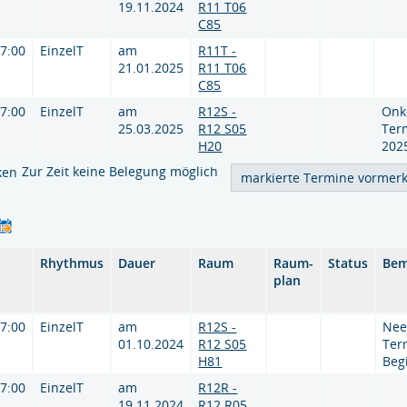
19.11.2024
R11 T06
C85
17:00
EinzelT
am
R11T -
21.01.2025
R11 T06
C85
17:00
EinzelT
am
R12S -
Onk
25.03.2025
R12 S05
Ter
H20
202
Zur Zeit keine Belegung möglich
ken
Rhythmus
Dauer
Raum
Raum-
Status
Bem
plan
17:00
EinzelT
am
R12S -
Nee
01.10.2024
R12 S05
Ter
H81
Beg
17:00
EinzelT
am
R12R -
19.11.2024
R12 R05