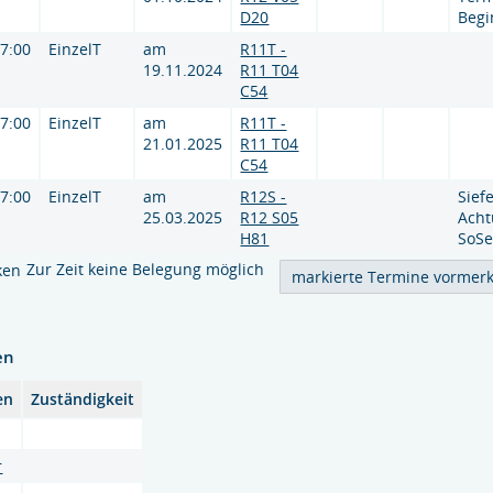
D20
Begi
17:00
EinzelT
am
R11T -
19.11.2024
R11 T04
C54
17:00
EinzelT
am
R11T -
21.01.2025
R11 T04
C54
17:00
EinzelT
am
R12S -
Siefe
25.03.2025
R12 S05
Acht
H81
SoSe
Zur Zeit keine Belegung möglich
ken
en
en
Zuständigkeit
r