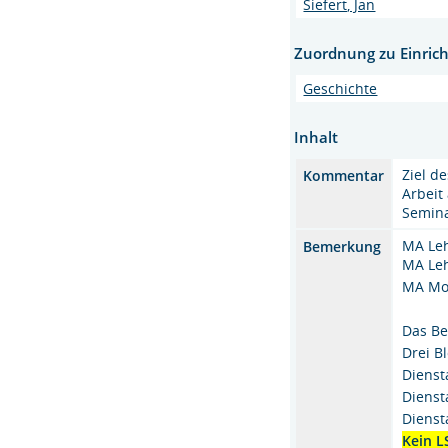
Siefert, Jan
Zuordnung zu Einric
Geschichte
Inhalt
Ziel d
Kommentar
Arbeit
Semina
MA Le
Bemerkung
MA Le
MA Mod
Das Be
Drei B
Dienst
Dienst
Dienst
Kein L