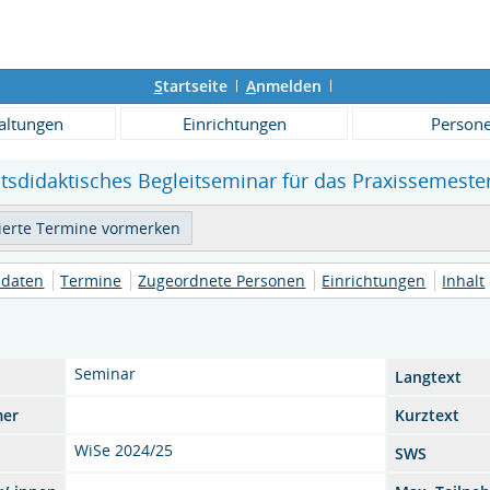
S
tartseite
A
nmelden
altungen
Einrichtungen
Person
tsdidaktisches Begleitseminar für das Praxissemester
daten
Termine
Zugeordnete Personen
Einrichtungen
Inhalt
Seminar
Langtext
mer
Kurztext
WiSe 2024/25
SWS