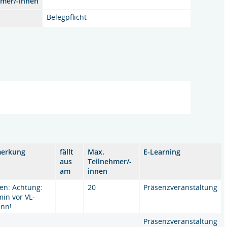
hmer/-innen
Belegpflicht
erkung
fällt
Max.
E-Learning
aus
Teilnehmer/-
am
innen
en: Achtung:
20
Präsenzveranstaltung
min vor VL-
inn!
Präsenzveranstaltung