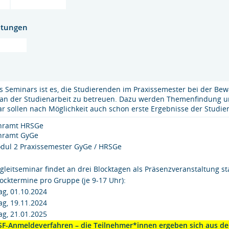
htungen
es Seminars ist es, die Studierenden im Praxissemester bei der Be
 an der Studienarbeit zu betreuen. Dazu werden Themenfindung
r sollen nach Möglichkeit auch schon erste Ergebnisse der Studi
hramt HRSGe
hramt GyGe
ul 2 Praxissemester GyGe / HRSGe
gleitseminar findet an drei Blocktagen als Präsenzveranstaltung s
locktermine pro Gruppe (je 9-17 Uhr):
ag, 01.10.2024
ag, 19.11.2024
ag, 21.01.2025
SF-Anmeldeverfahren – die Teilnehmer*innen ergeben sich aus de