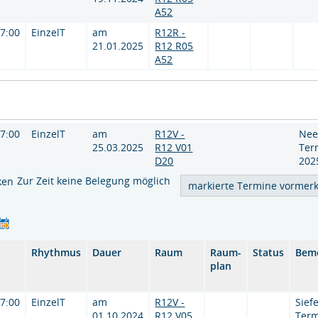
A52
17:00
EinzelT
am
R12R -
21.01.2025
R12 R05
A52
17:00
EinzelT
am
R12V -
Nee
25.03.2025
R12 V01
Ter
D20
202
Zur Zeit keine Belegung möglich
ken
Rhythmus
Dauer
Raum
Raum-
Status
Bem
plan
17:00
EinzelT
am
R12V -
Sief
01.10.2024
R12 V05
Term