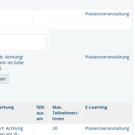
Präsenzveranstaltung
b: Achtung!
Präsenzveranstaltung
min im SoSe
5
erkung
fällt
Max.
E-Learning
aus
Teilnehmer/-
am
innen
ert: Achtung:
20
Präsenzveranstaltung
in vor VL-