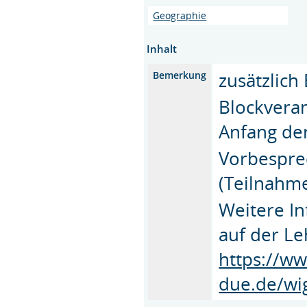
Geographie
Inhalt
zusätzlic
Bemerkung
Blockveran
Anfang der
Vorbespre
(Teilnahme
Weitere In
auf der L
https://ww
due.de/wi