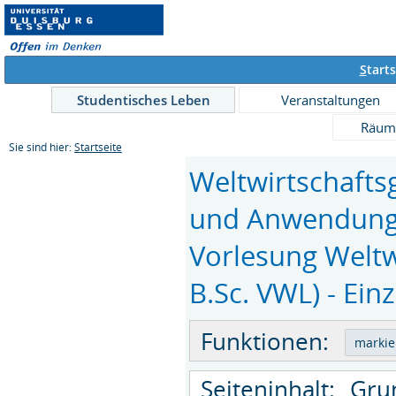
S
tarts
Studentisches Leben
Veranstaltungen
Räum
Sie sind hier:
Startseite
Weltwirtschafts
und Anwendungs
Vorlesung Weltw
B.Sc. VWL) - Ein
Funktionen:
Seiteninhalt:
Gru