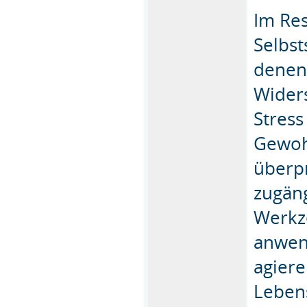
Im Res
Selbs
denen 
Wider
Stres
Gewoh
überpr
zugäng
Werkz
anwend
agiere
Leben