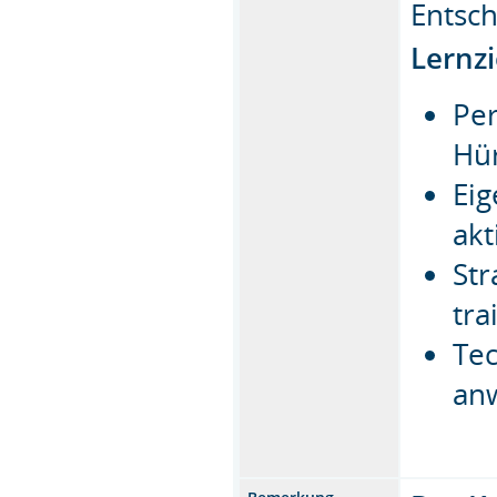
Entsch
Lernzi
Per
Hü
Ei
akt
St
tra
Tec
an