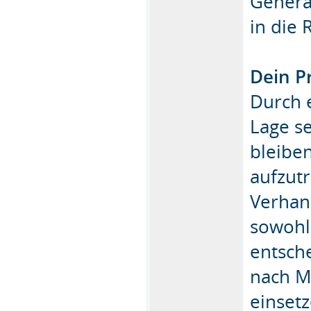
Genera
in die 
Dein Pr
Durch e
Lage se
bleibe
aufzut
Verhan
sowohl 
entsch
nach M
einset