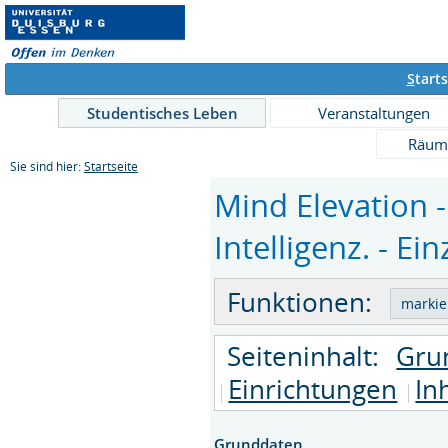
S
tarts
Studentisches Leben
Veranstaltungen
Räum
Sie sind hier:
Startseite
Mind Elevation 
Intelligenz. - Ei
Funktionen:
Seiteninhalt:
Gru
Einrichtungen
In
Grunddaten