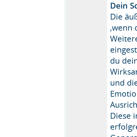
Dein S
Die äu
,wenn d
Weiter
eingest
du dei
Wirksam
und di
Emotio
Ausric
Diese i
erfolgr