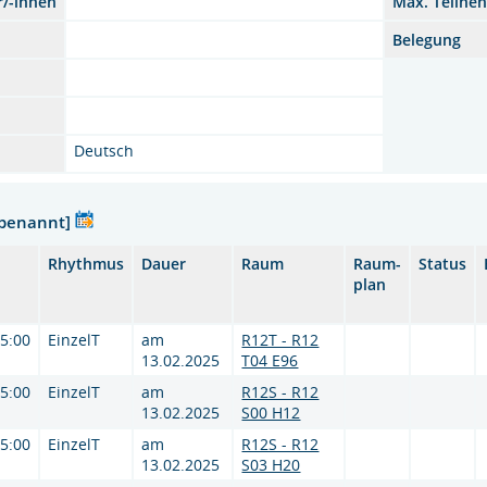
r/-innen
Max. Teilne
Belegung
Deutsch
nbenannt]
Rhythmus
Dauer
Raum
Raum-
Status
plan
15:00
EinzelT
am
R12T - R12
13.02.2025
T04 E96
15:00
EinzelT
am
R12S - R12
13.02.2025
S00 H12
15:00
EinzelT
am
R12S - R12
13.02.2025
S03 H20