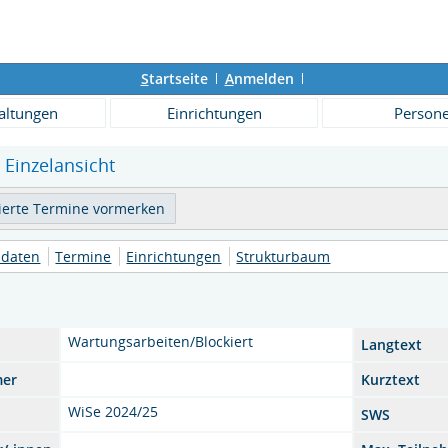
S
tartseite
A
nmelden
altungen
Einrichtungen
Person
Einzelansicht
daten
Termine
Einrichtungen
Strukturbaum
Wartungsarbeiten/Blockiert
Langtext
mer
Kurztext
WiSe 2024/25
SWS