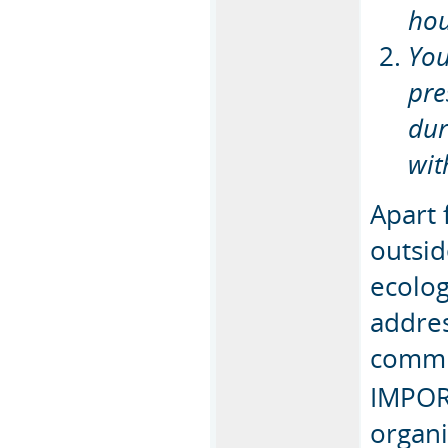
hou
You
pre
dur
wit
Apart 
outsid
ecolog
addres
commi
IMPORT
organi