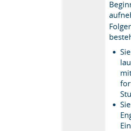
Begin
aufne
Folge
beste
Si
la
mi
fo
St
Si
En
Ei