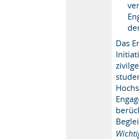
ve
En
de
Das E
Initia
zivilg
stude
Hochs
Engag
berüc
Begle
Wichti