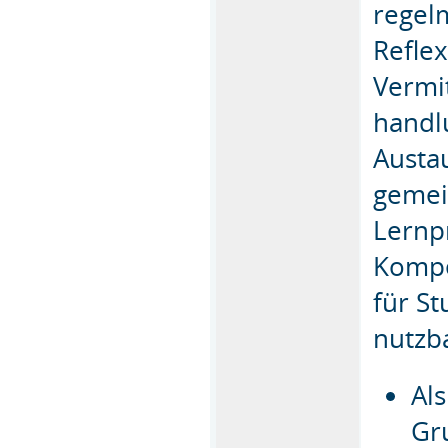
regel
Reflex
Vermi
handl
Austa
gemei
Lernpr
Kompe
für S
nutzb
Al
Gr