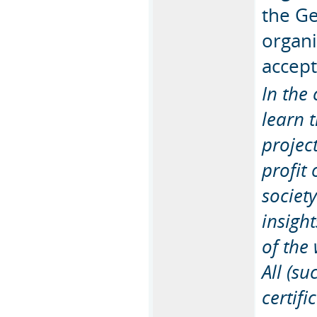
the Ge
organi
accept
In the
learn 
projec
profit 
societ
insight
of the 
All (su
certifi