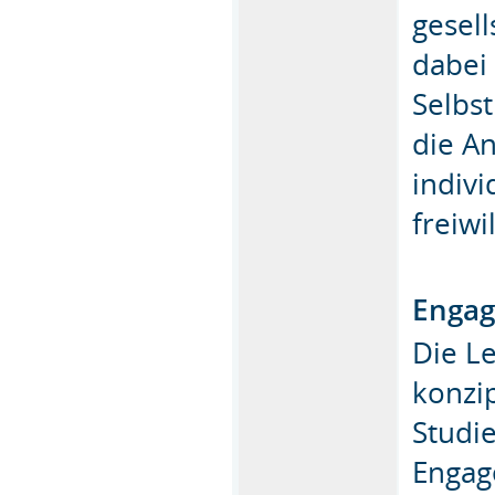
gesel
dabei
Selbs
die A
indiv
freiw
Enga
Die Le
konzip
Studi
Engag