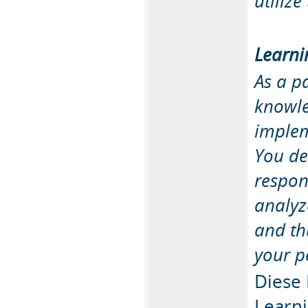
utiliz
Learni
As a p
knowle
implem
You de
respon
analyz
and th
your p
Diese 
Learn