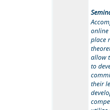
Semina
Accomp
online
place 
theore
allow 
to dev
commit
their 
develo
compet