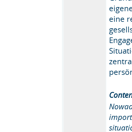
eigen
eine r
gesell
Engage
Situa
zentra
persön
Conten
Nowada
import
situat