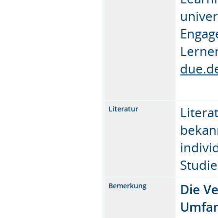
univer
Engage
Lerne
due.d
Litera
Literatur
bekann
indivi
Studi
Die Ve
Bemerkung
Umfan