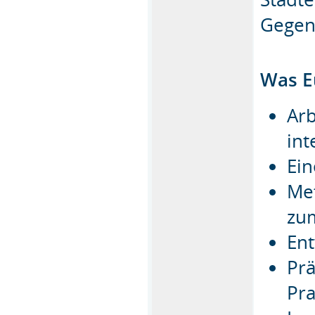
Gegens
Was E
Arb
int
Ein
Met
zu
Ent
Prä
Pra