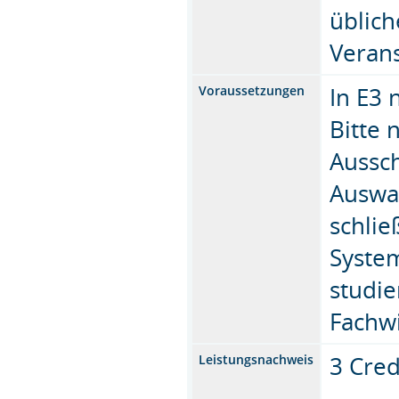
üblich
Verans
In E3 
Voraussetzungen
Bitte 
Aussch
Auswa
schlie
System
studie
Fachw
3 Cred
Leistungsnachweis