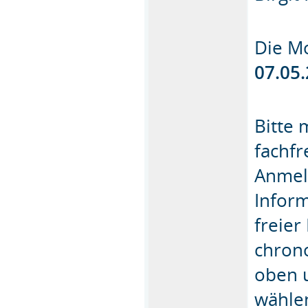
Die M
07.05
Bitte 
fachfr
Anmel
Inform
freier
chrono
oben u
wähle