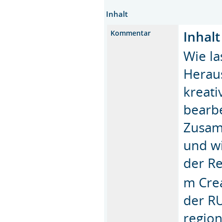
Inhalt
Inhalt
Kommentar
Wie la
Herau
kreati
bearbe
Zusamm
und wi
der Re
m Crea
der R
regio