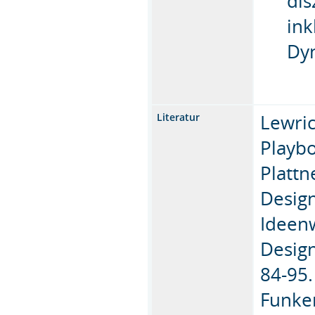
dis
in
Dy
Lewric
Literatur
Playbo
Plattn
Design
Ideenw
Design
84-95.
Funken