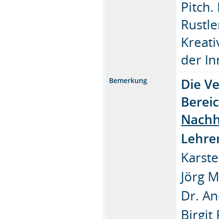
Pitch
Rustle
Kreati
der In
Die Ve
Bemerkung
Bereic
Nachh
Lehre
Karste
Jörg M
Dr. An
Birgit