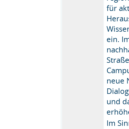
für ak
Heraus
Wissen
ein. I
nachh
Straße
Campus
neue 
Dialog
und d
erhöh
Im Sin