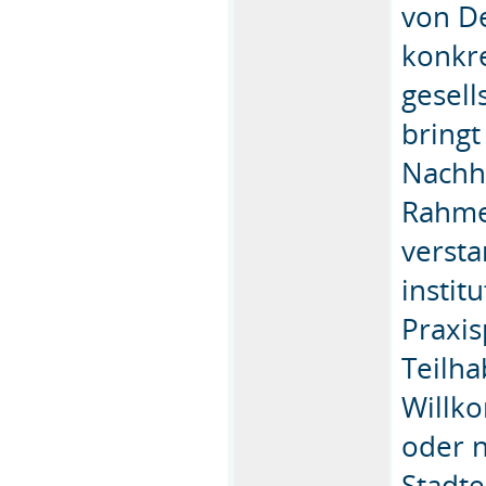
von D
konkre
gesell
bringt
Nachha
Rahme
versta
instit
Praxi
Teilha
Willk
oder n
Stadt