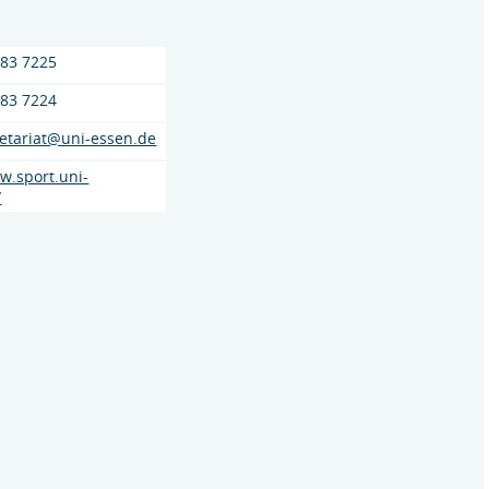
183 7225
183 7224
retariat@uni-essen.de
w.sport.uni-
/