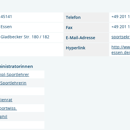
45141
+49 201 
Telefon
Essen
+49 201 
Fax
Gladbecker Str. 180 / 182
sportsek
E-Mail-Adresse
http://ww
Hyperlink
essen.de
inistratorinnen
ipl-Sportlehrer
.-Sportlehrerin
dienrat
Sportwiss.
 phil