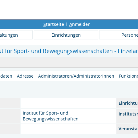
S
tartseite
A
nmelden
altungen
Einrichtungen
Person
tut für Sport- und Bewegungswissenschaften - Einzela
daten
Adresse
Administratoren/Administratorinnen
Funktio
Einricht
Institut für Sport- und
Institut
Bewegungswissenschaften
Veranstal