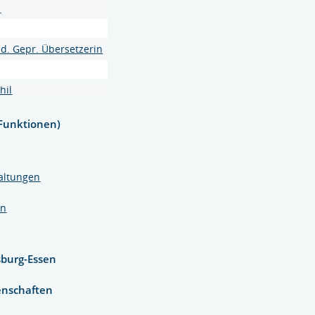
.
ad. Gepr. Übersetzerin
hil
Funktionen)
altungen
en
sburg-Essen
enschaften
n