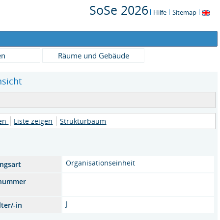
SoSe 2026
Hilfe
Sitemap
en
Räume und Gebäude
nsicht
nen
Liste zeigen
Strukturbaum
Organisationseinheit
ungsart
snummer
J
ter/-in