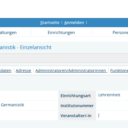
S
tartseite
A
nmelden
altungen
Einrichtungen
Person
nistik - Einzelansicht
daten
Adresse
Administratoren/Administratorinnen
Funktio
Lehreinheit
Einrichtungsart
Germanistik
Institutsnummer
J
Veranstalter/-in