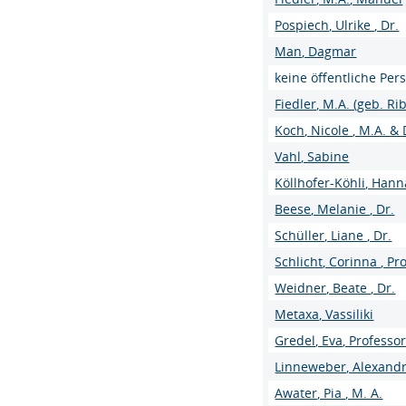
Pospiech, Ulrike , Dr.
Man, Dagmar
keine öffentliche Per
Fiedler, M.A. (geb. Rib
Koch, Nicole , M.A. &
Vahl, Sabine
Köllhofer-Köhli, Hanna
Beese, Melanie , Dr.
Schüller, Liane , Dr.
Schlicht, Corinna , Pro
Weidner, Beate , Dr.
Metaxa, Vassiliki
Gredel, Eva, Professor
Linneweber, Alexand
Awater, Pia , M. A.