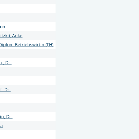
son
itzki), Anke
 Diplom Betriebswirtin (FH)
 , Dr.
f. Dr.
in, Dr.
ra