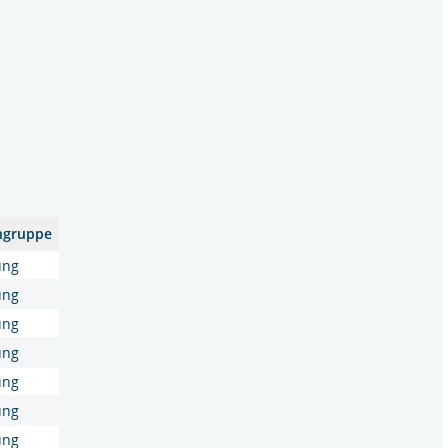
engruppe
ung
ung
ung
ung
ung
ung
ung