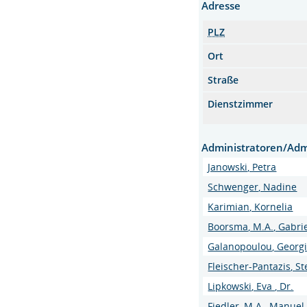
Adresse
PLZ
Ort
Straße
Dienstzimmer
Administratoren/Adm
Janowski, Petra
Schwenger, Nadine
Karimian, Kornelia
Boorsma, M.A., Gabri
Galanopoulou, Georg
Fleischer-Pantazis, St
Lipkowski, Eva , Dr.
Fiedler, M.A., Manuel