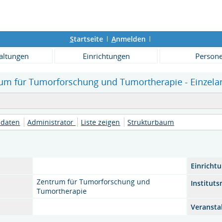
S
tartseite
A
nmelden
altungen
Einrichtungen
Person
rum für Tumorforschung und Tumortherapie - Einzela
daten
Administrator
Liste zeigen
Strukturbaum
Einricht
Zentrum für Tumorforschung und
Institut
Tumortherapie
Veranstal