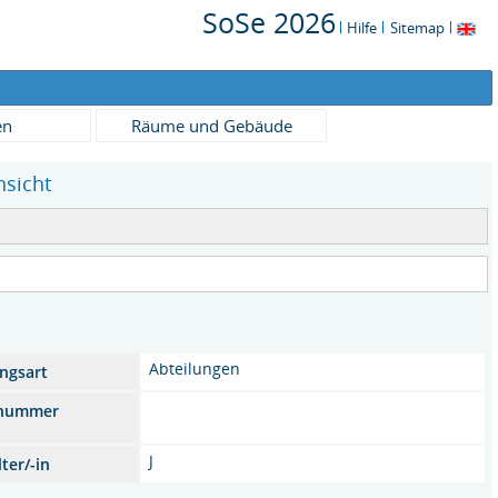
SoSe 2026
Hilfe
Sitemap
en
Räume und Gebäude
nsicht
Abteilungen
ungsart
snummer
J
ter/-in