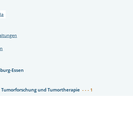
la
altungen
en
sburg-Essen
r Tumorforschung und Tumortherapie
- - - 1