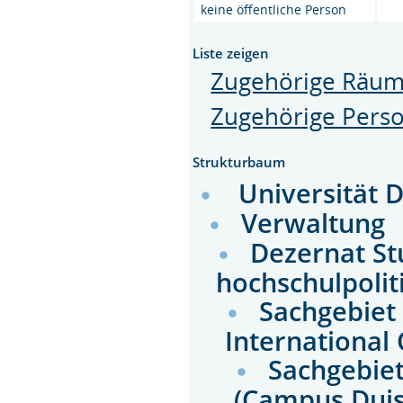
keine öffentliche Person
Liste zeigen
Zugehörige Räu
Zugehörige Pers
Strukturbaum
Universität 
Verwaltung
Dezernat St
hochschulpolit
Sachgebiet
International 
Sachgebie
(Campus Dui