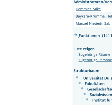
Administratoren/Adm
Demmler, Silke
Baykara-Krumme, Hele
Manzel Nietiedt, Sabin
Funktionen (141 
Liste zeigen
Zugehörige Räume
Zugehörige Person
Strukturbaum
Universität Dui
Fakultäten
Gesellschaft
Sozialwisse
Institut fü