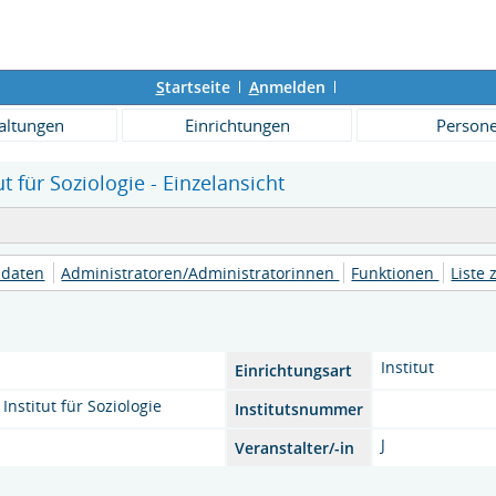
S
tartseite
A
nmelden
altungen
Einrichtungen
Person
ut für Soziologie - Einzelansicht
daten
Administratoren/Administratorinnen
Funktionen
Liste 
Institut
Einrichtungsart
Institut für Soziologie
Institutsnummer
J
Veranstalter/-in