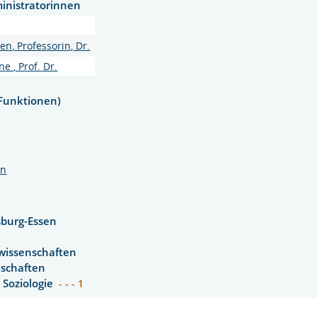
inistratorinnen
n, Professorin, Dr.
e , Prof. Dr.
Funktionen)
en
sburg-Essen
swissenschaften
nschaften
r Soziologie
- - - 1