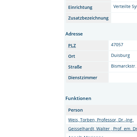
Verteilte S
Einrichtung
Zusatzbezeichnung
Adresse
47057
PLZ
Duisburg
Ort
Bismarckstr.
Straße
Dienstzimmer
Funktionen
Person
Weis, Torben, Professor, Dr.-Ing.
Geisselhardt, Walter , Prof. em. Dr