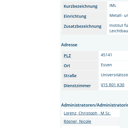
IML
Kurzbezeichnung
Metall- u
Einrichtung
Institut f
Zusatzbezeichnung
Leichtba
Adresse
45141
PLZ
Essen
Ort
Universitätsst
Straße
V15 R01 K30
Dienstzimmer
Administratoren/Administrator
Lorenz, Christoph , M.Sc.
Rösner, Nicole