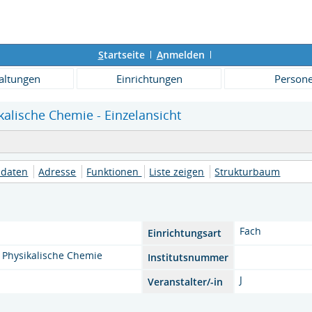
S
tartseite
A
nmelden
altungen
Einrichtungen
Person
kalische Chemie - Einzelansicht
daten
Adresse
Funktionen
Liste zeigen
Strukturbaum
Fach
Einrichtungsart
Physikalische Chemie
Institutsnummer
J
Veranstalter/-in