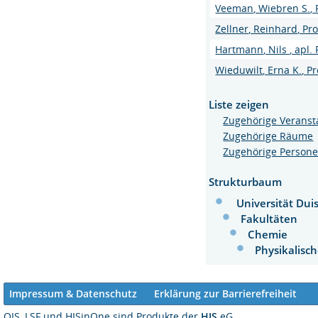
Veeman, Wiebren S., P
Zellner, Reinhard, Pro
Hartmann, Nils , apl. P
Wieduwilt, Erna K., Pr
Liste zeigen
Zugehörige Veranst
Zugehörige Räume
Zugehörige Person
Strukturbaum
Universität Dui
Fakultäten
Chemie
Physikalis
Impressum & Datenschutz
Erklärung zur Barrierefreiheit
QIS, LSF und HISinOne sind Produkte der
HIS
eG