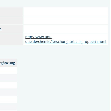
e
http://www.uni-
due.de/chemie/forschung_arbeitsgruppen.shtml
rgänzung