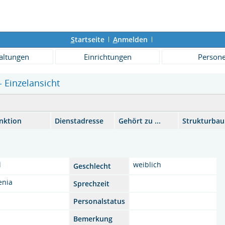
S
tartseite
A
nmelden
altungen
Einrichtungen
Person
- Einzelansicht
nktion
Dienstadresse
Gehört zu ...
Strukturba
l
weiblich
Geschlecht
enia
Sprechzeit
Personalstatus
Bemerkung