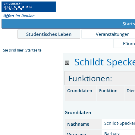
S
tarts
Studentisches Leben
Veranstaltungen
Räum
Sie sind hier:
Startseite
Schildt-Specker
Funktionen:
Grunddaten
Funktion
Die
Grunddaten
Schildt-Specke
Nachname
Barbara
Vorname