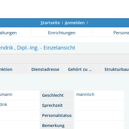
S
tartseite
A
nmelden
altungen
Einrichtungen
Person
rik , Dipl.-Ing. - Einzelansicht
nktion
Dienstadresse
Gehört zu ...
Strukturba
smann
männlich
Geschlecht
drik
Sprechzeit
Personalstatus
Bemerkung