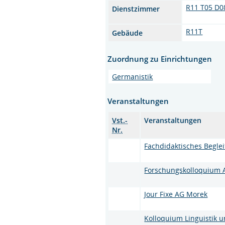
R11 T05 D0
Dienstzimmer
R11T
Gebäude
Zuordnung zu Einrichtungen
Germanistik
Veranstaltungen
Vst.-
Veranstaltungen
Nr.
Fachdidaktisches Begle
Forschungskolloquium 
Jour Fixe AG Morek
Kolloquium Linguistik 